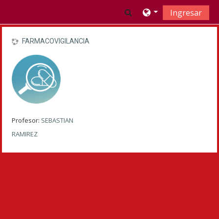
Saltar al contenido principal
Activar o desactivar
Ingresar
FARMACOVIGILANCIA
Profesor:
SEBASTIAN
RAMIREZ